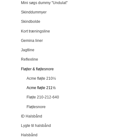
Mini søgs dummy "Undulat"
Skinddummyer
Skindbolde
Kort træningsline
Gemina liner
Jagtline
Reflexline
Fløjter & fløjtesnore
Acme fløjte 210½
Acme fløjte 211½
Fløjte 210-212-640
Fløjtesnore
ID Halsbånd
Lygte til halsbånd
Halsbånd