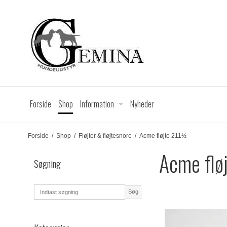
Forside
Shop
Information
Nyheder
Forside
/
Shop
/
Fløjter & fløjtesnore
/
Acme fløjte 211½
Acme flø
Søgning
Søg