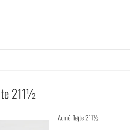
jte 211½
Acmé fløjte 211½