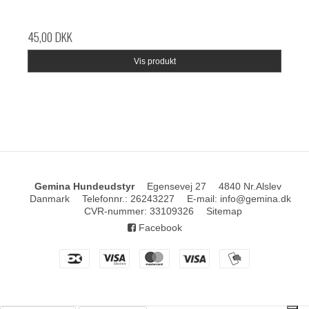
45,00 DKK
Vis produkt
Gemina Hundeudstyr
Egensevej 27
4840 Nr.Alslev
Danmark
Telefonnr.
:
26243227
E-mail
:
info@gemina.dk
CVR-nummer
:
33109326
Sitemap
Facebook