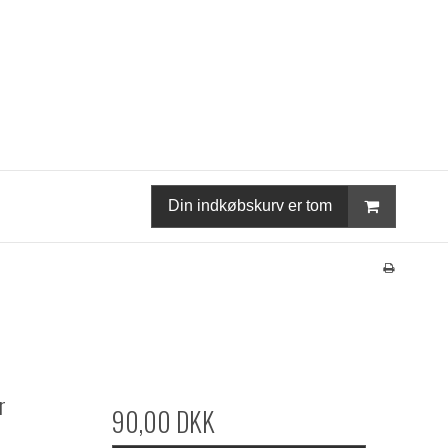
Din indkøbskurv er tom
r
90,00 DKK