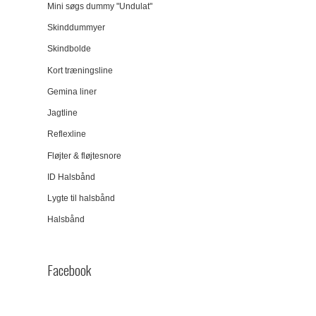
Mini søgs dummy "Undulat"
Skinddummyer
Skindbolde
Kort træningsline
Gemina liner
Jagtline
Reflexline
Fløjter & fløjtesnore
ID Halsbånd
Lygte til halsbånd
Halsbånd
Facebook