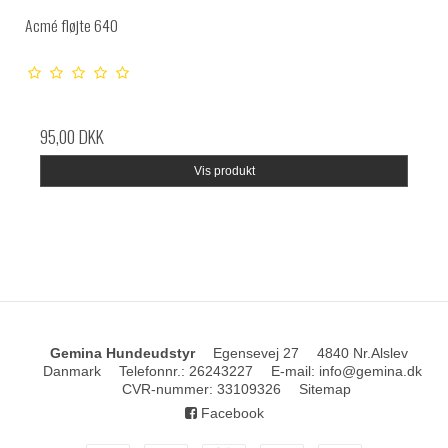
Acmé fløjte 640
95,00 DKK
Vis produkt
Gemina Hundeudstyr
Egensevej 27
4840 Nr.Alslev
Danmark
Telefonnr.
:
26243227
E-mail
:
info@gemina.dk
CVR-nummer
:
33109326
Sitemap
Facebook