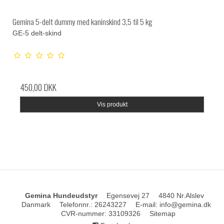
Gemina 5-delt dummy med kaninskind 3,5 til 5 kg
GE-5 delt-skind
450,00 DKK
Vis produkt
Gemina Hundeudstyr
Egensevej 27
4840 Nr.Alslev
Danmark
Telefonnr.
:
26243227
E-mail
:
info@gemina.dk
CVR-nummer
:
33109326
Sitemap