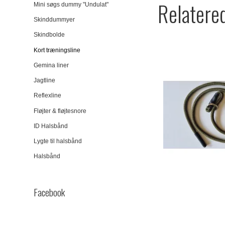
Relatere
Mini søgs dummy "Undulat"
Skinddummyer
Skindbolde
Kort træningsline
Gemina liner
Jagtline
Reflexline
Fløjter & fløjtesnore
ID Halsbånd
Lygte til halsbånd
Halsbånd
Facebook